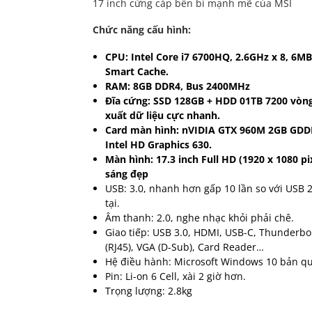
17 inch cứng cáp bền bỉ mạnh mẽ của MSI
Chức năng cấu hình:
CPU: Intel Core i7 6700HQ, 2.6GHz x 8, 6MB
Smart Cache.
RAM: 8GB DDR4, Bus 2400MHz
Đĩa cứng: SSD 128GB + HDD 01TB 7200 vòng
xuất dữ liệu cực nhanh.
Card màn hình: nVIDIA GTX 960M 2GB GDD
Intel HD Graphics 630.
Màn hình: 17.3 inch Full HD (1920 x 1080 pi
sáng đẹp
USB: 3.0, nhanh hơn gấp 10 lần so với USB 2
tại.
Âm thanh: 2.0, nghe nhạc khỏi phải chê.
Giao tiếp: USB 3.0, HDMI, USB-C, Thunderbol
(RJ45), VGA (D-Sub), Card Reader…
Hệ điều hành: Microsoft Windows 10 bản q
Pin: Li-on 6 Cell, xài 2 giờ hơn.
Trọng lượng: 2.8kg