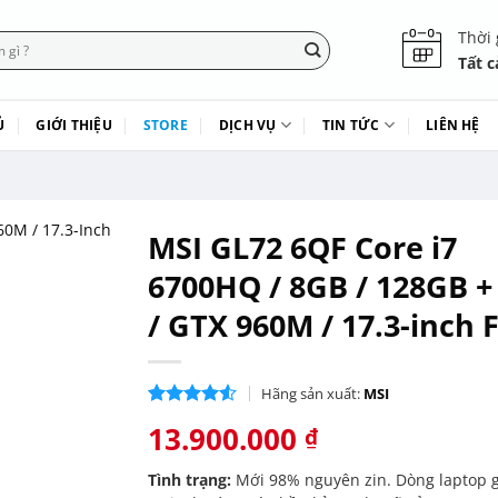
Thời 
Tất c
Ủ
GIỚI THIỆU
STORE
DỊCH VỤ
TIN TỨC
LIÊN HỆ
MSI GL72 6QF Core i7
6700HQ / 8GB / 128GB +
/ GTX 960M / 17.3-inch
Hãng sản xuất:
MSI
4.50
2
trên
13.900.000
₫
5 dựa trên
đánh giá
Tình trạng:
Mới 98% nguyên zin. Dòng laptop 