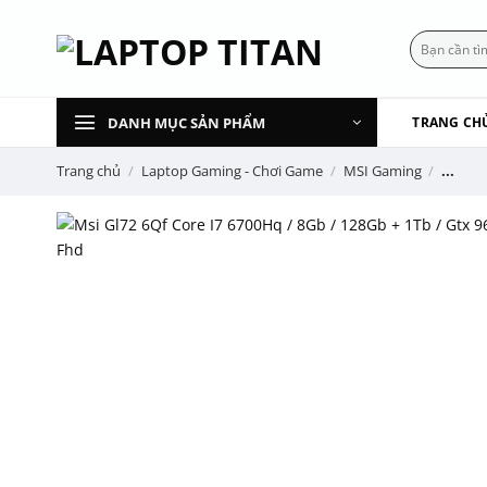
Chuyển
đến
Tìm
kiếm:
nội
dung
DANH MỤC SẢN PHẨM
TRANG CH
Trang chủ
/
Laptop Gaming - Chơi Game
/
MSI Gaming
/
...