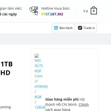
gian làm việc:
Hotline mua bán:
0
₫
0
ả các ngày
0937.587.302
Bảo hành
Trade in
 1TB
 FHD
Giao hàng miễn phí
nội
thành Hồ Chí Minh.
Chính
gaming
sách giao hàng