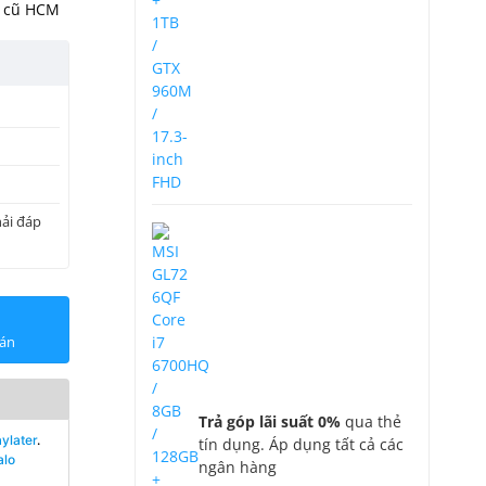
 cũ HCM
u
hải đáp
oán
Trả góp lãi suất 0%
q
ua thẻ
ylater
.
tín dụng. Áp dụng tất cả các
alo
ngân hàng