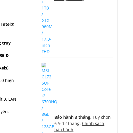
 Intel®
 truy
R5 &
xels)
.0 hiện
t 3, LAN
uyền.
Bảo hành 3 tháng.
Tùy chọn
6-9-12 tháng.
Chính sách
bảo hành